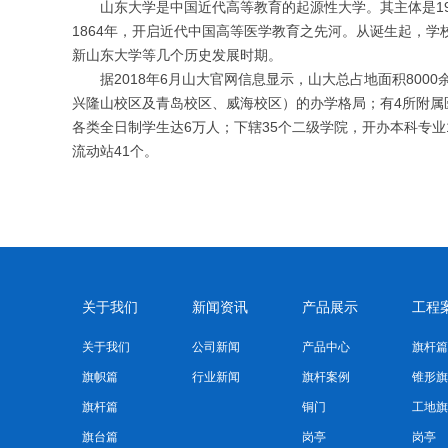
山东大学是中国近代高等教育的起源性大学。其主体是1
1864年，开启近代中国高等医学教育之先河。从诞生起，
新山东大学等几个历史发展时期。
据2018年6月山大官网信息显示，山大总占地面积80
兴隆山校区及青岛校区、威海校区）的办学格局；有4所附属医
各类全日制学生达6万人；下辖35个二级学院，开办本科专业
流动站41个。
关于我们
新闻资讯
产品展示
工程
关于我们
公司新闻
产品中心
旗杆篇
旗帜篇
行业新闻
旗杆案例
锥形旗
旗杆篇
铜门
工地旗
旗台篇
岗亭
岗亭