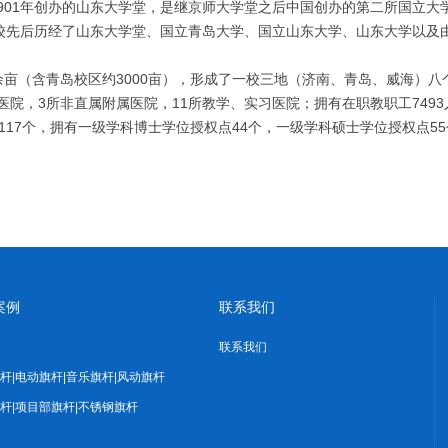
901年创办的山东大学堂，是继京师大学堂之后中国创办的第二所国立大
学校先后历经了山东大学堂、国立青岛大学、国立山东大学、山东大学以及
00余亩（含青岛校区约3000亩），形成了一校三地（济南、青岛、威海
院，3所非直属附属医院，11所教学、实习医院；拥有在职教职工7493人
117个，拥有一级学科博士学位授权点44个，一级学科硕士学位授权点5
案例
联系我们
联系我们
杆|电动旗杆|音乐旗杆|风动旗杆
杆|项目部旗杆|不锈钢旗杆