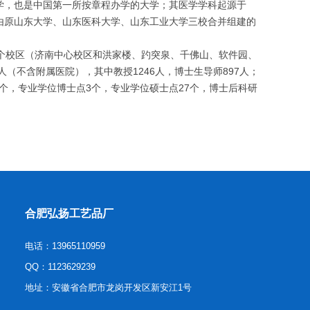
学，也是中国第一所按章程办学的大学；其医学学科起源于
由原山东大学、山东医科大学、山东工业大学三校合并组建的
）八个校区（济南中心校区和洪家楼、趵突泉、千佛山、软件园、
（不含附属医院），其中教授1246人，博士生导师897人；
5个，专业学位博士点3个，专业学位硕士点27个，博士后科研
合肥弘扬工艺品厂
电话：13965110959
QQ：1123629239
地址：安徽省合肥市龙岗开发区新安江1号